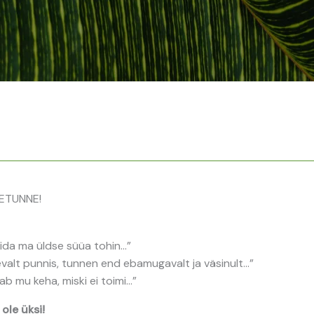
SETUNNE!
mida ma üldse süüa tohin…”
valt punnis, tunnen end ebamugavalt ja väsinult…”
tab mu keha, miski ei toimi…”
 ole üksi!