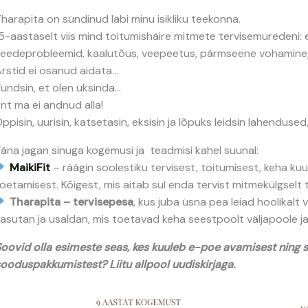
harapita on sündinud läbi minu isikliku teekonna.
5-aastaselt viis mind toitumishäire mitmete tervisemuredeni: 
eedeprobleemid, kaalutõus, veepeetus, pärmseene vohamine,
rstid ei osanud aidata…
undsin, et olen üksinda…
nt ma ei andnud alla!
ppisin, uurisin, katsetasin, eksisin ja lõpuks leidsin lahendused,
äna jagan sinuga kogemusi ja teadmisi kahel suunal:
MaikiFit
– räägin soolestiku tervisest, toitumisest, keha ku
oetamisest. Kõigest, mis aitab sul enda tervist mitmekülgselt
Tharapita – tervisepesa
, kus juba üsna pea leiad hoolikalt 
asutan ja usaldan, mis toetavad keha seestpoolt väljapoole ja
oovid olla esimeste seas, kes kuuleb e-poe avamisest ning 
ooduspakkumistest? Liitu allpool uudiskirjaga.