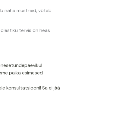
tab näha mustreid, võtab
soolestiku tervis on heas
ja enesetundepäevikul
aneme paika esimesed
e konsultatsiooni! Sa ei jää