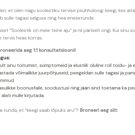
len, et olen nagu soolestiku tervise psühholoog: keegi, kes ai
b sulle tagasi selguse ning hea enesetunde.
set ”Soolestik on meie teine aju” ja nii päriselt ongi. Kui sinu 
e tervis heas korras.
roneerida aeg 1:1 konsultatsiooni!
igus:
ult sinu toitumist, sümptomeid ja elustiili: oluline roll toidu- 
astada võimalikke juurpõhjuseid, peegeldan sulle tagasi ja p
sammud
asulikke boonusfaile, soodustusi ning jään sind toetama ka peal
 alati mulle kirjutada.
ja tunda, et “keegi saab lõpuks aru”?
Broneeri aeg siit: