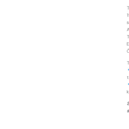
T
1
s
A
T
E
Õ
T
t
k
S
s