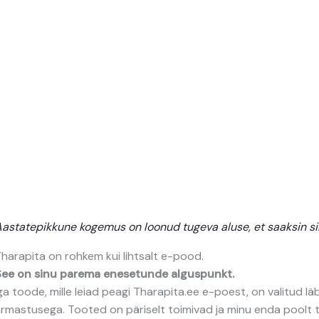
astatepikkune kogemus on loonud tugeva aluse, et saaksin s
harapita on rohkem kui lihtsalt e-pood.
See on sinu parema enesetunde alguspunkt.
ga toode, mille leiad peagi Tharapita.ee e-poest, on valitud lä
rmastusega. Tooted on päriselt toimivad ja minu enda poolt t