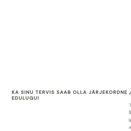
KA SINU TERVIS SAAB OLLA JÄRJEKORDNE
A
EDULUGU!
T
I
a