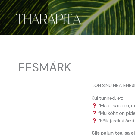
Skip
to
content
EESMÄRK
...ON SINU HEA ENE
Kui tunned, et:
“Ma ei saa aru, 
“Mu kõht on pide
“Kõik justkui ärri
Siis palun tea, sa ei