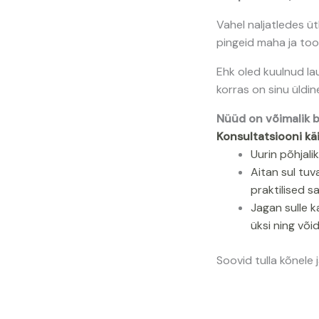
Vahel naljatledes üt
pingeid maha ja too
Ehk oled kuulnud lau
korras on sinu üldin
Nüüd on võimalik b
Konsultatsiooni kä
Uurin põhjalik
Aitan sul tuv
praktilised 
Jagan sulle k
üksi ning võid
Soovid tulla kõnele 