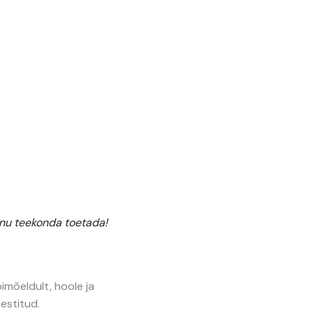
inu teekonda toetada!
bimõeldult, hoole ja
estitud.