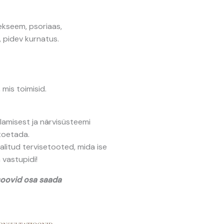
ekseem, psoriaas,
 pidev kurnatus.
 mis toimisid.
ulamisest ja närvisüsteemi
 toetada.
valitud tervisetooted, mida ise
 vastupidi!
soovid osa saada