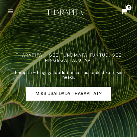
Skip
to
content
THARAPITA - SEE TUNDMATA TUNTUD, SEE
HINGEGA TAJUTAV.
Tharapita – hingega loodud pesa sinu soolestiku tervise
heaks.
MIKS USALDADA THARAPITAT?