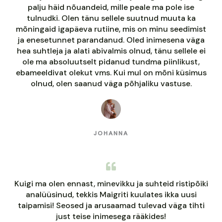
palju häid nõuandeid, mille peale ma pole ise
tulnudki. Olen tänu sellele suutnud muuta ka
mõningaid igapäeva rutiine, mis on minu seedimist
ja enesetunnet parandanud. Oled inimesena väga
hea suhtleja ja alati abivalmis olnud, tänu sellele ei
ole ma absoluutselt pidanud tundma piinlikust,
ebameeldivat olekut vms. Kui mul on mõni küsimus
olnud, olen saanud väga põhjaliku vastuse.
JOHANNA
Kuigi ma olen ennast, minevikku ja suhteid ristipõiki
analüüsinud, tekkis Maigriti kuulates ikka uusi
taipamisi! Seosed ja arusaamad tulevad väga tihti
just teise inimesega rääkides!