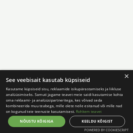
×
See veebisait kasutab küpsiseid
Kasutame küpsiseid sisu, reklaamide isikupärastamiseks ja liikluse
analüüsimiseks. Samuti jagame teavet meie saidi kasutamise kohta
oma reklaami- ja analüüsipartneritega, kes võivad seda
kombineerida muu teabega, mille olete neile esitanud või mille nad
on kogunud teie teenuste kasutamisest.
Rohkem teavet
NÕUSTU KÕIGIGA
KEELDU KÕIGIST
POWERED BY COOKIESCRIPT